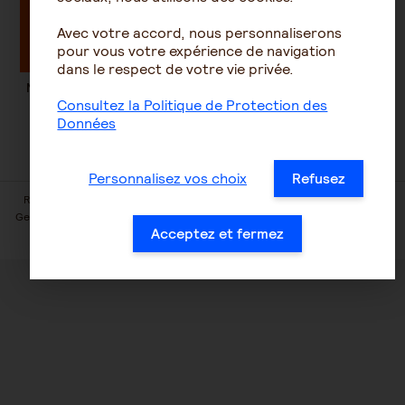
Réalisez votre devis
Avec votre accord, nous personnaliserons
pour vous votre expérience de navigation
dans le respect de votre vie privée.
Notre assurance santé complète les remboursements de la
Sécurité sociale, selon vos besoins.
Consultez la Politique de Protection des
Données
Personnalisez vos choix
Refusez
Règlements, notices d'informations et statuts
Mentions légales
Gestion des cookies
Protection des données
Faire une réclamation
Acceptez et fermez
© 2026 AG2R LA MONDIALE